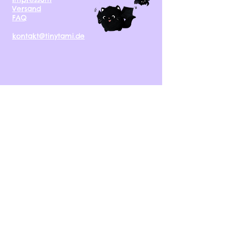
Versand
FAQ
kontakt@tinytami.de
DE, AT, CH, NL, BE,
FR, DK, CZ, EE, FI, IE