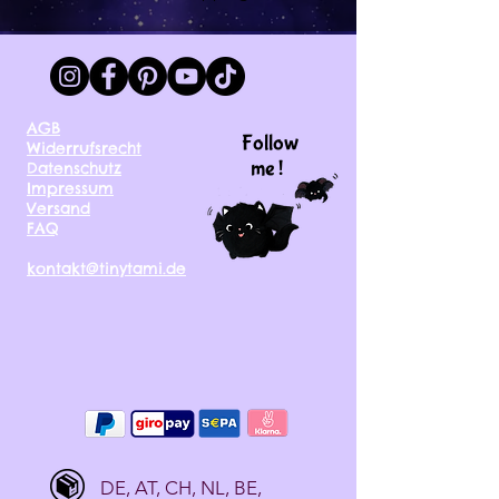
AGB
Follow
Widerrufsrecht
me !
Datenschutz
Impressum
Versand
FAQ
kontakt@tinytami.de
DE, AT, CH, NL, BE,