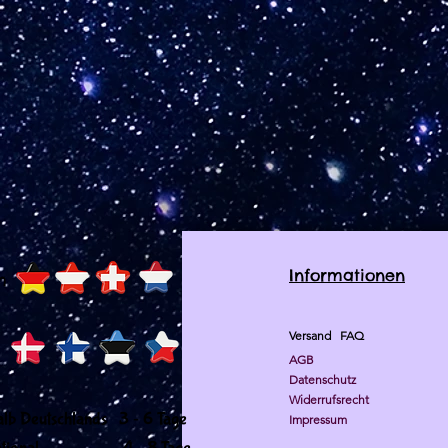
Informationen
h
Versand
FAQ
AGB
Datenschutz
Widerrufsrecht
-
alb Deutschlands 3
6 Tage
Impressum
-