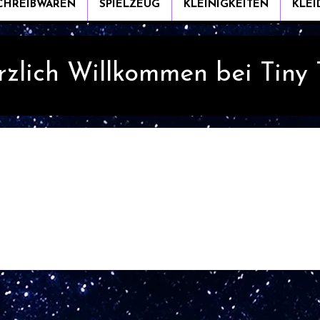
CHREIBWAREN
SPIELZEUG
KLEINIGKEITEN
KLE
rzlich Willkommen bei Tiny
Item List