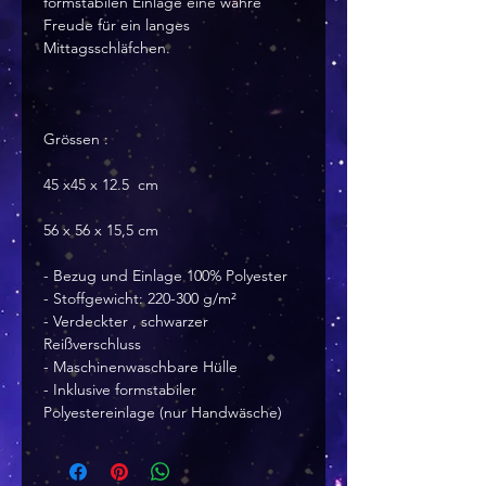
formstabilen Einlage eine wahre 
Freude für ein langes 
Mittagsschläfchen.
Grössen : 
45 x45 x 12.5  cm
56 x 56 x 15,5 cm
- Bezug und Einlage 100% Polyester
- Stoffgewicht: 220-300 g/m²
- Verdeckter , schwarzer 
Reißverschluss
- Maschinenwaschbare Hülle
- Inklusive formstabiler 
Polyestereinlage (nur Handwäsche)