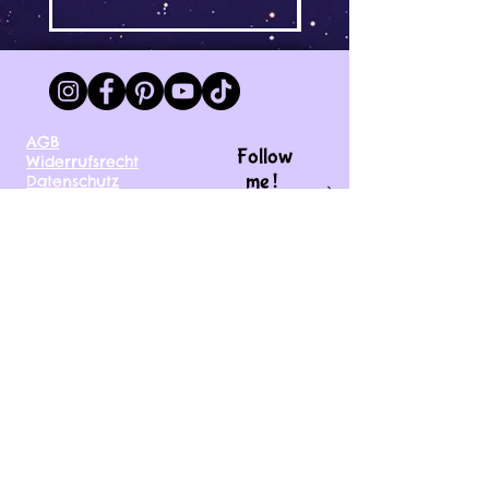
AGB
Follow
Widerrufsrecht
me !
Datenschutz
Impressum
Versand
FAQ
kontakt@tinytami.de