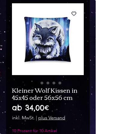
Kleiner Wolf Kissen in
45x45 oder 56x56 cm
Sale-
ab
34,00€
Preis
inkl. MwSt.
|
plus Versand
10 Prozent für 10 Artikel