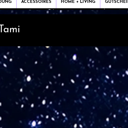
IDUNG
ACCESSOIRES
HOME + LIVING
GUTSCHEI
 Tami