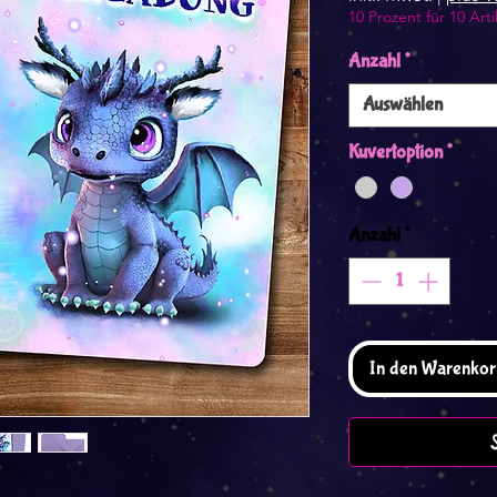
10 Prozent für 10 Arti
Anzahl
*
Auswählen
Kuvertoption
*
Anzahl
*
In den Warenkor