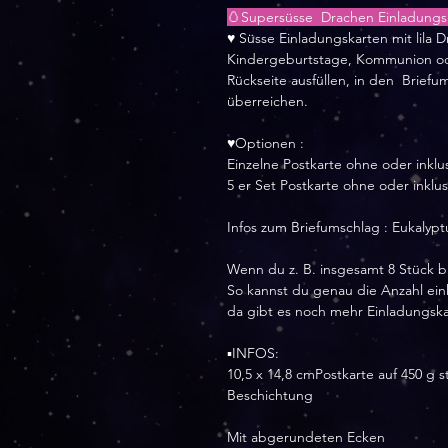
🥚Supersüsse Drachen Einladungsk
♥ Süsse Einladungskarten mit lila 
Kindergeburtstage, Kommunion ode
Rückseite ausfüllen, in den Briefu
überreichen.
♥Optionen :
Einzelne Postkarte ohne oder inklu
5 er Set Postkarte ohne oder inklus
Infos zum Briefumschlag : Eukalypt
Wenn du z. B. insgesamt 8 Stück br
So kannst du genau die Anzahl ein
da gibt es noch mehr Einladungsk
▪️INFOS:
10,5 x 14,8 cmPostkarte auf 450 g
Beschichtung
Mit abgerundeten Ecken