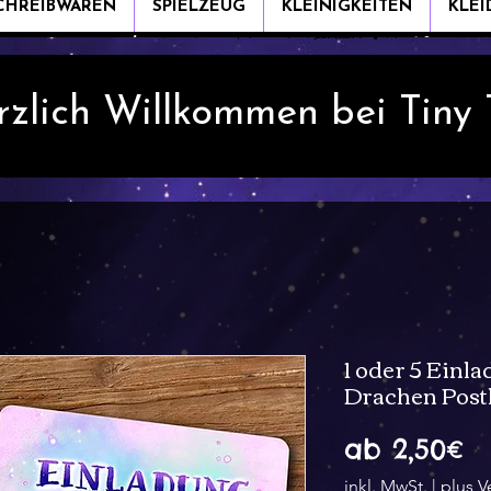
CHREIBWAREN
SPIELZEUG
KLEINIGKEITEN
KLE
rzlich Willkommen bei Tiny
1 oder 5 Einla
Drachen Post
Sa
ab
2,50€
Pr
inkl. MwSt.
|
plus V