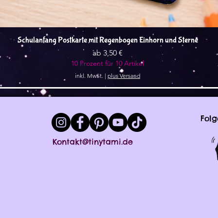
Schnellansicht
Schulanfang Postkarte mit Regenbogen Einhorn und Sterne
Sale-Preis
ab
3,50 €
10 Prozent für 10 Artikel
inkl. MwSt.
|
plus Versand
Folg
Kontakt@tinytami.de