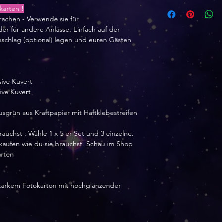
arten !
Drachen - Verwende sie für
r für andere Anlässe. Einfach auf der
mschlag (optional) legen und euren Gästen
sive Kuvert
ive Kuvert
usgrün aus Kraftpapier mit Haftklebestreifen
auchst : Wähle 1 x 5 er Set und 3 einzelne.
kaufen wie du sie brauchst. Schau im Shop
arten
 starkem Fotokarton mit hochglänzender