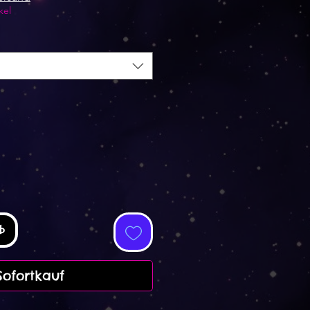
kel
b
Sofortkauf