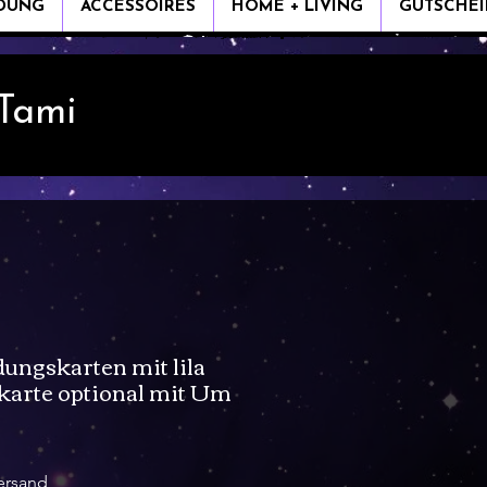
IDUNG
ACCESSOIRES
HOME + LIVING
GUTSCHEI
 Tami
dungskarten mit lila
karte optional mit Um
le-
eis
ersand