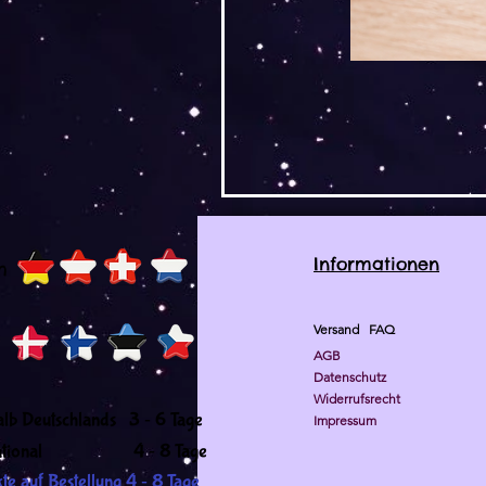
Informationen
h
Versand
FAQ
AGB
Datenschutz
Widerrufsrecht
-
alb Deutschlands 3
6 Tage
Impressum
-
ernational 4
8 Tage
-
te auf Bestellung 4
8 Tage