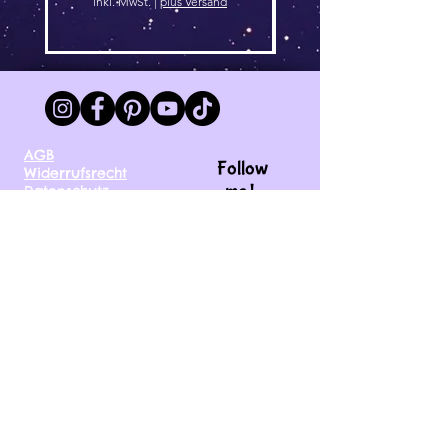
inkl. MwSt.
|
plus Versand
AGB
Follow
Widerrufsrecht
me !
Datenschutz
Impressum
Versand
FAQ
kontakt@tinytami.de