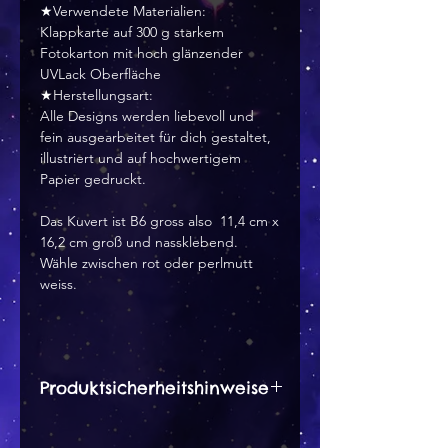
★Verwendete Materialien:
Klappkarte auf 300 g starkem
Fotokarton mit hoch glänzender
UVLack Oberfläche
★Herstellungsart:
Alle Designs werden liebevoll und
fein ausgearbeitet für dich gestaltet,
illustriert und auf hochwertigem
Papier gedruckt.
Das Kuvert ist B6 gross also 11,4 cm x
16,2 cm groß und nassklebend.
Wähle zwischen rot oder perlmutt
weiss.
Produktsicherheitshinweise
Herstellerangaben: