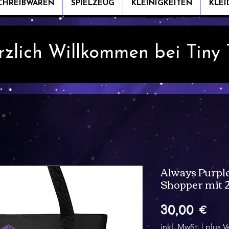
CHREIBWAREN
SPIELZEUG
KLEINIGKEITEN
KLE
rzlich Willkommen bei Tiny
Always Purple
Shopper mit 
Pre
30,00 €
inkl. MwSt.
|
plus V