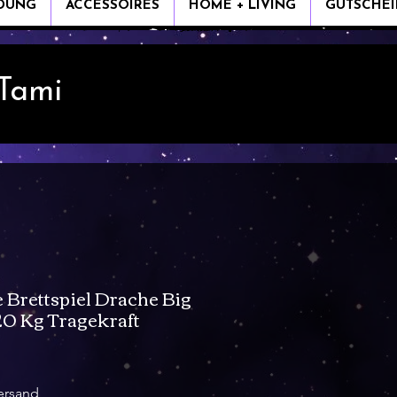
IDUNG
ACCESSOIRES
HOME + LIVING
GUTSCHEI
 Tami
 Brettspiel Drache Big
20 Kg Tragekraft
is
ersand