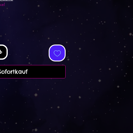
kel
b
Sofortkauf