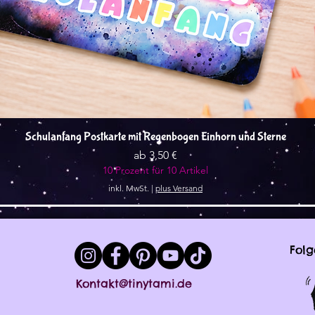
Schnellansicht
Schulanfang Postkarte mit Regenbogen Einhorn und Sterne
Sale-Preis
ab
3,50 €
10 Prozent für 10 Artikel
inkl. MwSt.
|
plus Versand
Folg
Kontakt@tinytami.de