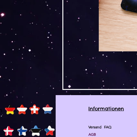
Informationen
h
Versand
FAQ
AGB