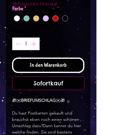
10 Prozent für 10 Artikel
Farbe
*
Anzahl
*
In den Warenkorb
Sofortkauf
🎁✉️
BRIEFUMSCHLAG
✉️🎁
Du hast Postkarten gekauft und
brauchst eben noch einen schönen
Umschlag dazu?Dann kannst du hier
welche finden. Sie sind bestens