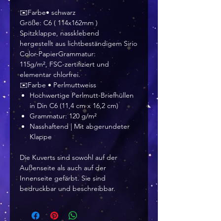
✉️Farbe• schwarz
Größe: C6 ( 114x162mm )
Spitzklappe, nassklebend
hergestellt aus lichtbeständigem Sirio
Color-PapierGrammatur:
115g/m², FSC-zertifiziert und
elementar chlorfrei.
✉️Farbe • Perlmuttweiss
Hochwertige Perlmutt-Briefhüllen
in Din C6 (11,4 cm x 16,2 cm)
Grammatur: 120 g/m²
Nasshaftend | Mit abgerundeter
Klappe
Die Kuverts sind sowohl auf der
Außenseite als auch auf der
Innenseite gefärbt. Sie sind
bedruckbar und beschreibbar.