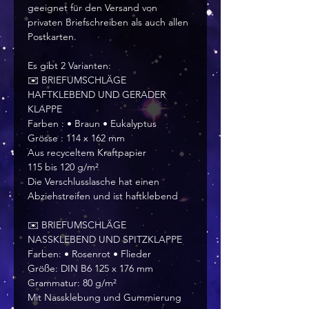
geeignet für den Versand von
privaten Briefschreiben als auch allen
Postkarten.
Es gibt 2 Varianten:
✉️ BRIEFUMSCHLÄGE
HAFTKLEBEND UND GERADER
KLAPPE
Farben : • Braun • Eukalyptus
Grösse : 114 x 162 mm
Aus recyceltem Kraftpapier
115 bis 120 g/m²
Die Verschlusslasche hat einen
Abziehstreifen und ist haftklebend
✉️ BRIEFUMSCHLÄGE
NASSKLEBEND UND SPITZKLAPPE
Farben: • Rosenrot • Flieder
Größe: DIN B6 125 x 176 mm
Grammatur: 80 g/m²
Mit Nassklebung und Gummierung