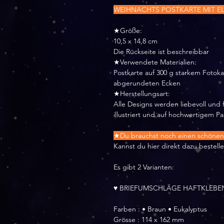
WEIHNACHTS POSTKARTE MIT E
★Größe:
10,5 x 14,8 cm
Die Rückseite ist beschreibbar
★Verwendete Materialien:
Postkarte auf 300 g starkem Fotok
abgerundeten Ecken
★Herstellungsart:
Alle Designs werden liebevoll und f
illustriert und auf hochwertigem P
★Du brauchst noch einen schönen 
Kannst du hier direkt dazu bestelle
Es gibt 2 Varianten:
♥ BRIEFUMSCHLÄGE HAFTKLEBE
Farben : • Braun • Eukalyptus
Grösse : 114 x 162 mm