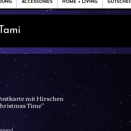
IDUNG
ACCESSOIRES
HOME + LIVING
GUTSCHEI
 Tami
ostkarte mit Hirschen
hristmas Time"
le-
eis
ersand