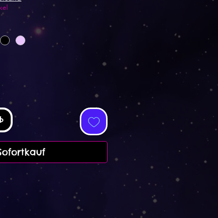
kel
b
Sofortkauf