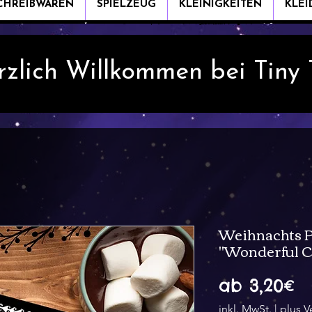
CHREIBWAREN
SPIELZEUG
KLEINIGKEITEN
KLE
rzlich Willkommen bei Tiny
Weihnachts P
"Wonderful C
Sa
ab
3,20€
Pr
inkl. MwSt.
|
plus V