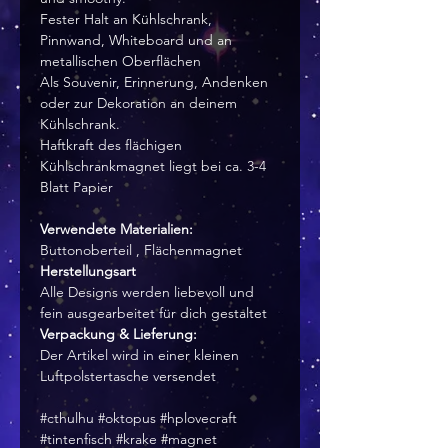
Fester Halt an Kühlschrank,
Pinnwand, Whiteboard und an
metallischen Oberflächen
Als Souvenir, Erinnerung, Andenken
oder zur Dekoration an deinem
Kühlschrank.
Haftkraft des flächigen
Kühlschrankmagnet liegt bei ca. 3-4
Blatt Papier
Verwendete Materialien:
Buttonoberteil , Flächenmagnet
Herstellungsart
Alle Designs werden liebevoll und
fein ausgearbeitet für dich gestaltet
Verpackung & Lieferung:
Der Artikel wird in einer kleinen
Luftpolstertasche versendet
#cthulhu #oktopus #hplovecraft
#tintenfisch #krake #magnet