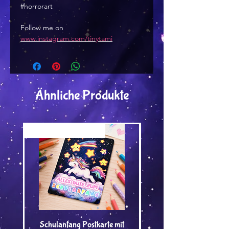
#horrorart
Follow me on
www.instagram.com/tinytami
Ähnliche Produkte
Versand by Tiny Tami
Versand by Tiny Tami
Schulanfang Postkarte mit