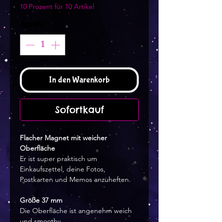
10 Prozent für 10 Artikel
Anzahl
*
In den Warenkorb
Sofortkauf
Flacher Magnet mit weicher
Oberfläche
Er ist super praktisch um
Einkaufszettel, deine Fotos,
Postkarten und Memos anzuheften.
Größe 37 mm
Die Oberfläche ist angenehm weich
und smoothy.