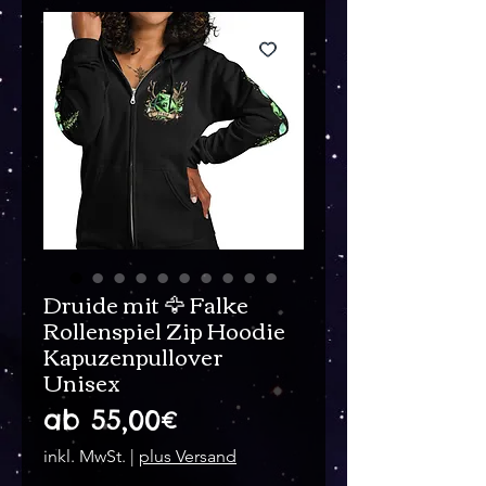
Druide mit 🦅 Falke
Rollenspiel Zip Hoodie
Kapuzenpullover
Unisex
Sale-
ab
55,00€
Preis
inkl. MwSt.
|
plus Versand