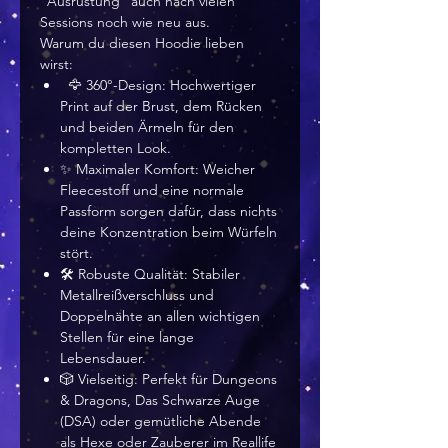
"Ausrüstung" auch nach vielen
Sessions noch wie neu aus.
Warum du diesen Hoodie lieben
wirst:
🦅 360°-Design: Hochwertiger
Print auf der Brust, dem Rücken
und beiden Ärmeln für den
kompletten Look.
✨ Maximaler Komfort: Weicher
Fleecestoff und eine normale
Passform sorgen dafür, dass nichts
deine Konzentration beim Würfeln
stört.
🛠️ Robuste Qualität: Stabiler
Metallreißverschluss und
Doppelnähte an allen wichtigen
Stellen für eine lange
Lebensdauer.
🎲 Vielseitig: Perfekt für Dungeons
& Dragons, Das Schwarze Auge
(DSA) oder gemütliche Abende
als Hexe oder Zauberer im Reallife