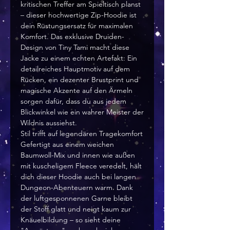
kritischen Treffer am Spieltisch planst
– dieser hochwertige Zip-Hoodie ist
dein Rüstungsersatz für maximalen
Komfort. Das exklusive Druiden-
Design von Tiny Tami macht diese
Jacke zu einem echten Artefakt: Ein
detailreiches Hauptmotiv auf dem
Rücken, ein dezenter Brustprint und
magische Akzente auf den Ärmeln
sorgen dafür, dass du aus jedem
Blickwinkel wie ein wahrer Meister der
Wildnis aussiehst.
Stil trifft auf legendären Tragekomfort
Gefertigt aus einem weichen
Baumwoll-Mix und innen wie außen
mit kuscheligem Fleece veredelt, hält
dich dieser Hoodie auch bei langen
Dungeon-Abenteuern warm. Dank
der luftgesponnenen Garne bleibt
der Stoff glatt und neigt kaum zur
Knäuelbildung – so sieht deine