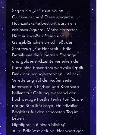
Sagen Sie „Ja“ zu stilvollen
Glückwünschen! Diese elegante
Hochzeitskarte besticht durch ein
zeitloses Aquarell-Motiv: Ein zartes
Herz aus weißen Rosen und
Gänseblümchen umschließt den
Schriftzug „Zur Hochzeit“. Edle
Details wie die silbernen Eheringe
und goldene Akzente verleihen der
Karte eine besonders wertvolle Optik.
Dank der hochglänzenden UV-Lack-
Veredelung auf der Außenseite
kommen die Farben und Kontraste
brillant zur Geltung, während der
hochwertige Postkartenkarton für die
nötige Stabilität sorgt. Ein stilvoller
Begleiter für den schönsten Tag im
Leben!
Highlights auf einen Blick 🌿
✨ Edle Veredelung: Hochwertiger