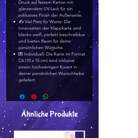
Druck auf festem Karton mit
glänzendem UV-Lack für ein
exklusives Finish der Außenseite.
✍️ Viel Platz für Worte: Die
Innenseiten der Klappkarte sind
blanko weiß, perfekt beschreibbar
und bieten Raum für deine
persönlichen Wünsche.
💌 Individuell: Die Karte im Format
C6 (10 x 15 cm) wird inklusive
einem hochwertigen Kuvert in
deiner persönlichen Wunschfarbe
geliefert.
Ähnliche Produkte
Versand by Tiny Tami
Versand by Tiny Tami