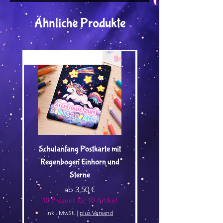
Ähnliche Produkte
Versand by Tiny Tami
Versand by Tiny Tami
Schulanfang Postkarte mit
Regenbogen Einhorn und
Kuscheltier🌿 - Vorbest
Sterne
Sale-Preis
ab
3,50 €
10 Prozent für 10 Artikel
10 Prozent für 10 Arti
inkl. MwSt.
|
plus Versand