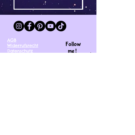
AGB
Follow
Widerrufsrecht
me !
Datenschutz
Impressum
Versand
FAQ
kontakt@tinytami.de