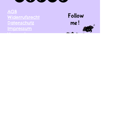
AGB
Follow
Widerrufsrecht
me !
Datenschutz
Impressum
Versand
FAQ
kontakt@tinytami.de
DE, AT, CH, NL, BE,
FR, DK, CZ, EE, FI, IE