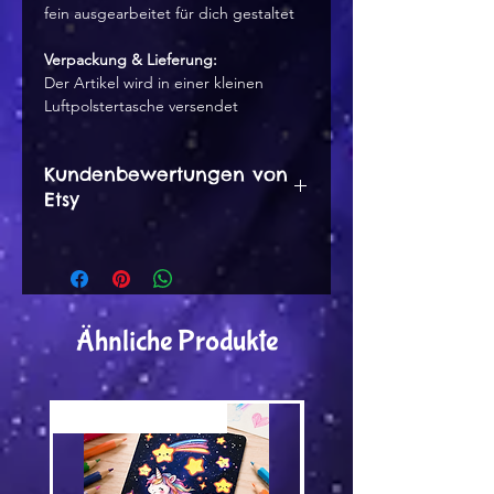
fein ausgearbeitet für dich gestaltet
Verpackung & Lieferung:
Der Artikel wird in einer kleinen
Luftpolstertasche versendet
Kundenbewertungen von
Etsy
Dominique am 01. Apr 2022
5 von 5 Sternen
süßer Magnet, der ganze
Kühlschrank ist schon voll mit
Ähnliche Produkte
dem kleinen Kater. schneller
Versand, alles super 👍
Versand by Tiny Tami
Versand by Tiny Tami
Annika 18. Jan 2022