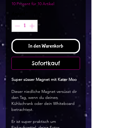
10 Prozent für 10 Artikel
Anzahl
*
In den Warenkorb
Sofortkauf
Super süsser Magnet mit Kater Moo
Dieser niedliche Magnet versüsst dir
den Tag, wenn du deinen
Kühlschrank oder dein Whiteboard
betrachtest.
Er ist super praktisch um
Einkaufszettel, deine Fotos,