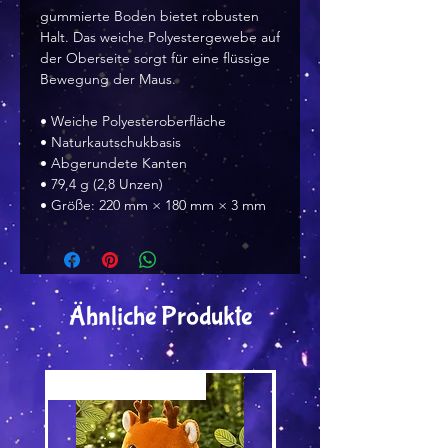
gummierte Boden bietet robusten
Halt. Das weiche Polyestergewebe auf
der Oberseite sorgt für eine flüssige
Bewegung der Maus.
• Weiche Polyesteroberfläche
• Naturkautschukbasis
• Abgerundete Kanten
• 79,4 g (2,8 Unzen)
• Größe: 220 mm × 180 mm × 3 mm
Ähnliche Produkte
Versand by Tiny Tami
Versand by DruckGuru