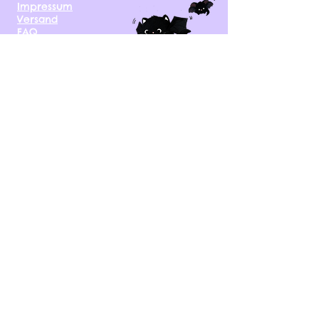
Impressum
Versand
FAQ
kontakt@tinytami.de
DE, AT, CH, NL, BE,
FR, DK, CZ, EE, FI, IE