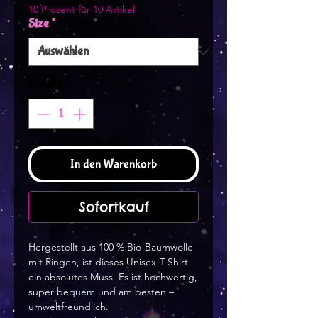
10 Prozent für 10 Artikel
Size
*
Anzahl
*
In den Warenkorb
Sofortkauf
Hergestellt aus 100 % Bio-Baumwolle
mit Ringen, ist dieses Unisex-T-Shirt
ein absolutes Muss. Es ist hochwertig,
super bequem und am besten –
umweltfreundlich.