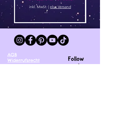
inkl. MwSt.
|
plus Versand
AGB
Follow
Widerrufsrecht
me !
Datenschutz
Impressum
Versand
FAQ
kontakt@tinytami.de