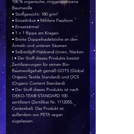
100 % organische, ringgesponnene
Baumwolle
• Stoffgewicht: 180 g/m²
• Einzeltrikot • Mittlere Passform
• Einsetzärmel
• 1 × 1 Rippe am Kragen
• Breite Doppelnadelstiche an den
Ärmeln und unteren Säumen
• Selbststoff-Halsband (innen, Nacken
) • Der Stoff dieses Produkts besitzt
Zertifizierungen für seinen Bio-
Baumwollgehalt gemäß GOTS (Global
Organic Textile Standard) und OCS
(Organic Content Standard)
• Der Stoff dieses Produkts ist nach
OEKO-TEX® STANDARD 100
zertifiziert (Zertifikat Nr. 1112055,
Centexbel). Das Produkt ist
außerdem von PETA vegan
zugelassen.