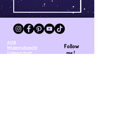
AGB
Follow
Widerrufsrecht
me !
Datenschutz
Impressum
Versand
FAQ
kontakt@tinytami.de