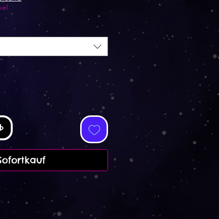
kel
b
Sofortkauf