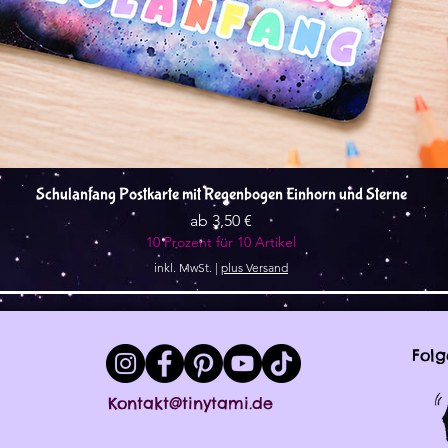
Schnellansicht
Schulanfang Postkarte mit Regenbogen Einhorn und Sterne
Sale-Preis
ab
3,50 €
10 Prozent für 10 Artikel
inkl. MwSt.
|
plus Versand
Folg
Kontakt@tinytami.de