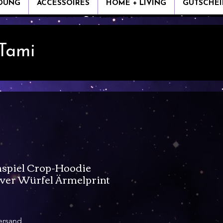
IDUNG
ACCESSOIRES
HOME + LIVING
GUTSCHEI
 Tami
nspiel Crop-Hoodie
ver Würfel Ärmelprint
is
ersand