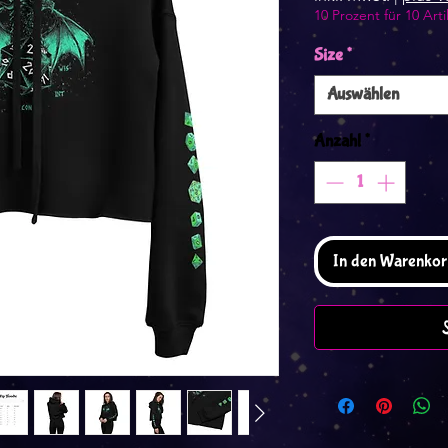
10 Prozent für 10 Arti
Size
*
Auswählen
Anzahl
*
In den Warenkor