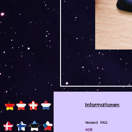
Informationen
h
Versand
FAQ
AGB