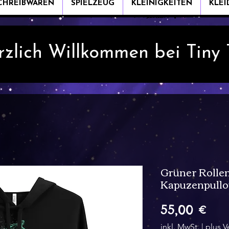
CHREIBWAREN
SPIELZEUG
KLEINIGKEITEN
KLE
rzlich Willkommen bei Tiny
Grüner Rolle
Kapuzenpullo
Pre
55,00 €
inkl. MwSt.
|
plus V