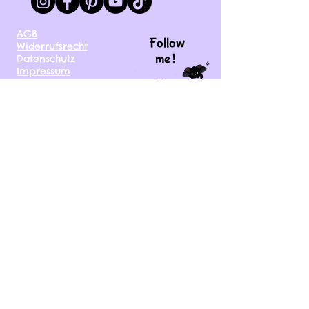
AGB
Follow
Widerrufsrecht
me !
Datenschutz
Impressum
Versand
FAQ
kontakt@tinytami.de
DE, AT, CH, NL, BE,
FR, DK, CZ, EE, FI, IE