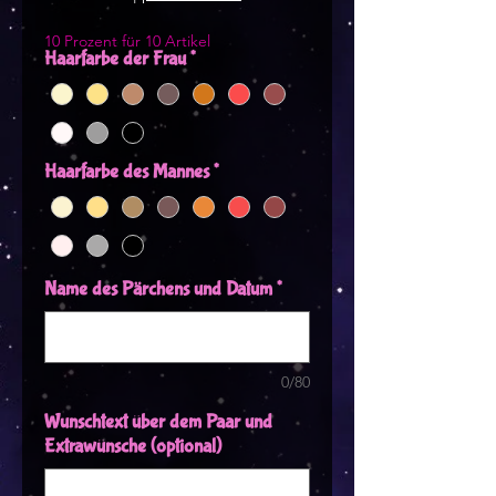
10 Prozent für 10 Artikel
Haarfarbe der Frau
*
Haarfarbe des Mannes
*
Name des Pärchens und Datum
*
0/80
Wunschtext über dem Paar und
Extrawünsche (optional)