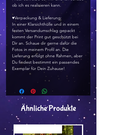
ob ich es realisieren kann.
♥Verpackung & Lieferung:
In einer Klarsichthülle und in einem
festen Versandumschlag gepackt
kommt der Print gut geschützt bei
Dir an. Schaue dir gerne dafür die
Fotos in meinem Profil an. Die
Lieferung erfolgt ohne Rahmen, aber
Du findest bestimmt ein passendes
Exemplar für Dein Zuhause!
Ähnliche Produkte
Versand by Tiny Tami
Versand by DruckGuru