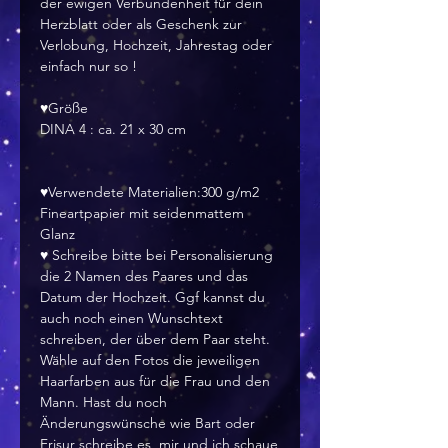
der ewigen Verbundenheit für dein
Herzblatt oder als Geschenk zur
Verlobung, Hochzeit, Jahrestag oder
einfach nur so !
♥Größe
DINA 4 : ca. 21 x 30 cm
♥Verwendete Materialien:300 g/m2
Fineartpapier mit seidenmattem
Glanz
♥ Schreibe bitte bei Personalisierung
die 2 Namen des Paares und das
Datum der Hochzeit. Ggf kannst du
auch noch einen Wunschtext
schreiben, der über dem Paar steht.
Wähle auf den Fotos die jeweiligen
Haarfarben aus für die Frau und den
Mann. Hast du noch
Änderungswünsche wie Bart oder
Frisur schreibe es mir und ich schaue