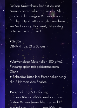
Diesen Kunstdruck kannst du mit
Namen personalisieren lassen. Als
Zeichen der ewigen Verbundenheit
für dein Herzblatt oder als Geschenk
zur Verlobung, Hochzeit, Jahrestag
oder einfach nur so !
♥Größe
DINA 4 : ca. 21 x 30 cm
♥Verwendete Materialien:300 g/m2
Fineartpapier mit seidenmattem
Glanz
♥ Schreibe bitte bei Personalisierung
die 2 Namen des Paares.
♥Verpackung & Lieferung:
In einer Klarsichthülle und in einem
festen Versandumschlag gepackt
kommt der Print gut geschützt bei