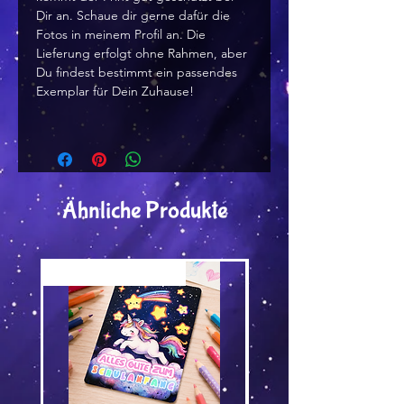
Dir an. Schaue dir gerne dafür die
Fotos in meinem Profil an. Die
Lieferung erfolgt ohne Rahmen, aber
Du findest bestimmt ein passendes
Exemplar für Dein Zuhause!
Ähnliche Produkte
Versand by Tiny Tami
Versand by Tiny Tami