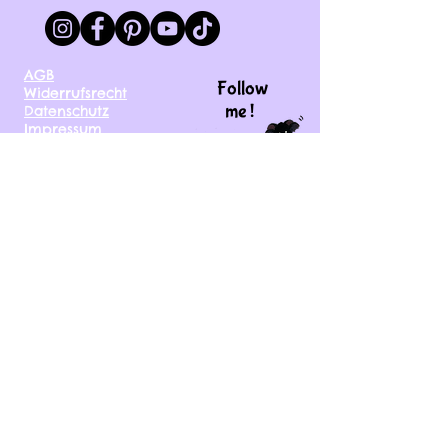
AGB
Follow
Widerrufsrecht
me !
Datenschutz
Impressum
Versand
FAQ
kontakt@tinytami.de
DE, AT, CH, NL, BE,
FR, DK, CZ, EE, FI, IE