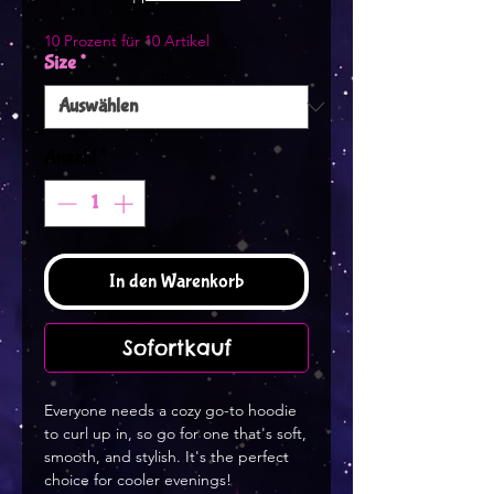
10 Prozent für 10 Artikel
Size
*
Anzahl
*
In den Warenkorb
Sofortkauf
Everyone needs a cozy go-to hoodie 
to curl up in, so go for one that's soft, 
smooth, and stylish. It's the perfect 
choice for cooler evenings!