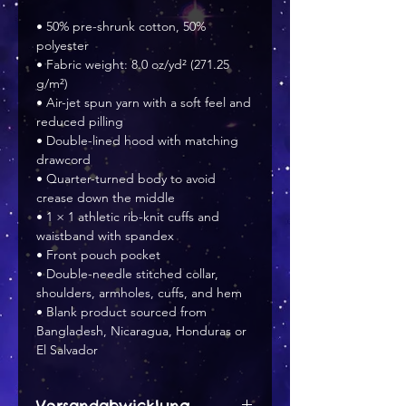
• 50% pre-shrunk cotton, 50% 
polyester
• Fabric weight: 8.0 oz/yd² (271.25 
g/m²)
• Air-jet spun yarn with a soft feel and 
reduced pilling
• Double-lined hood with matching 
drawcord
• Quarter-turned body to avoid 
crease down the middle
• 1 × 1 athletic rib-knit cuffs and 
waistband with spandex
• Front pouch pocket
• Double-needle stitched collar, 
shoulders, armholes, cuffs, and hem
• Blank product sourced from 
Bangladesh, Nicaragua, Honduras or 
El Salvador