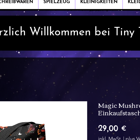
CHREIBWAREN
SPIELZEUG
KLEINIGKEITEN
KLE
rzlich Willkommen bei Tiny
Magic Mushr
Einkaufstasch
Pre
29,00 €
inkl. MwSt.
|
plus V