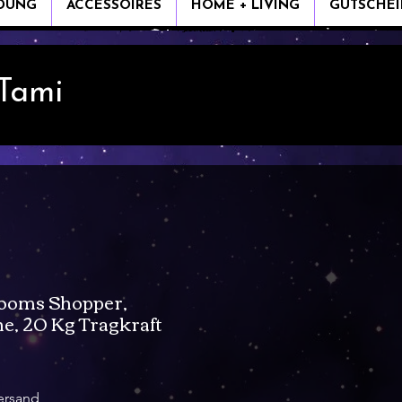
IDUNG
ACCESSOIRES
HOME + LIVING
GUTSCHEI
 Tami
ooms Shopper,
e, 20 Kg Tragkraft
is
ersand