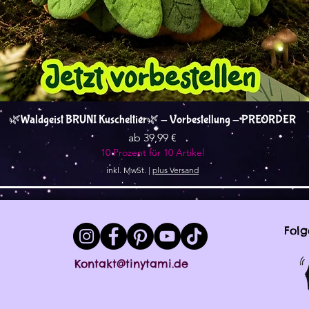
Schnellansicht
🌿Waldgeist BRUNI Kuscheltier🌿 - Vorbestellung - PREORDER
Sale-Preis
ab
39,99 €
10 Prozent für 10 Artikel
inkl. MwSt.
|
plus Versand
Folg
Kontakt@tinytami.de