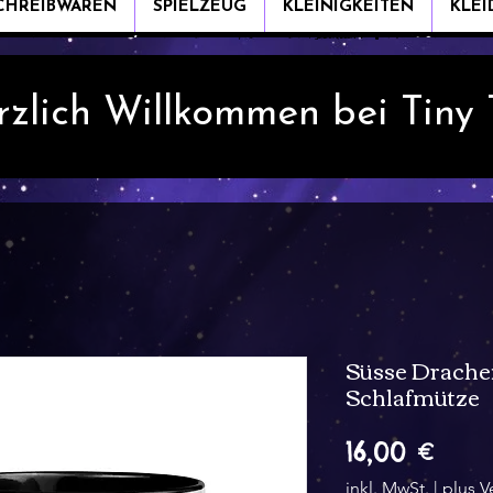
CHREIBWAREN
SPIELZEUG
KLEINIGKEITEN
KLE
rzlich Willkommen bei Tiny
Süsse Drache
Schlafmütze
Prei
16,00 €
inkl. MwSt.
|
plus V