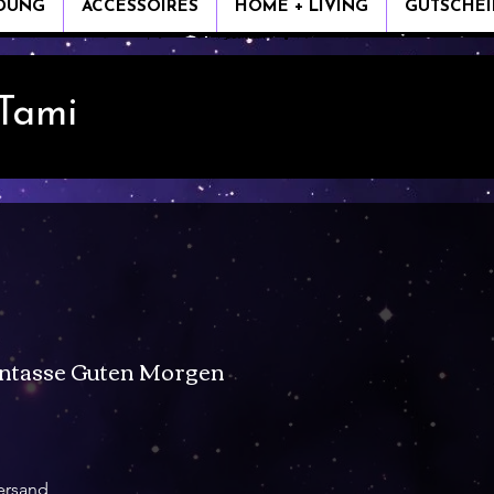
IDUNG
ACCESSOIRES
HOME + LIVING
GUTSCHEI
 Tami
ntasse Guten Morgen
s
ersand