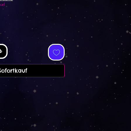
kel
b
Sofortkauf