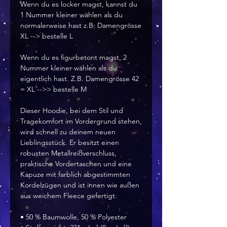
Wenn du es locker magst, kannst du
1 Nummer kleiner wählen als du
normalerweise hast z.B: Damengrösse
XL --> bestelle L
Wenn du es figurbetont magst, 2
Nummer kleiner wählen als du
eigentlich hast. Z.B. Damengrösse 42
= XL -->> bestelle M
Dieser Hoodie, bei dem Stil und
Tragekomfort im Vordergrund stehen,
wird schnell zu deinem neuen
Lieblingsstück. Er besitzt einen
robusten Metallreißverschluss,
praktische Vordertaschen und eine
Kapuze mit farblich abgestimmten
Kordelzügen und ist innen wie außen
aus weichem Fleece gefertigt.
• 50 % Baumwolle, 50 % Polyester