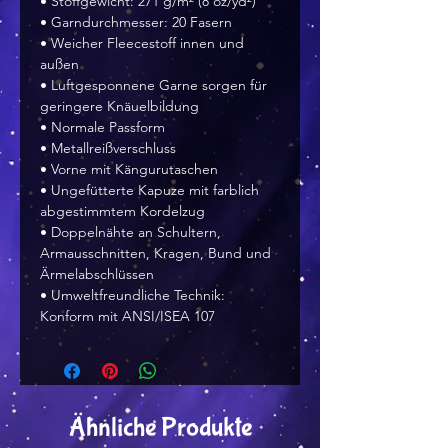
• Stoffgewicht: 271 g/m² (8 oz/yd²)
• Garndurchmesser: 20 Fasern
• Weicher Fleecestoff innen und
außen
• Luftgesponnene Garne sorgen für
geringere Knäuelbildung
• Normale Passform
• Metallreißverschluss
• Vorne mit Kängurutaschen
• Ungefütterte Kapuze mit farblich
abgestimmtem Kordelzug
• Doppelnähte an Schultern,
Armausschnitten, Kragen, Bund und
Ärmelabschlüssen
• Umweltfreundliche Technik:
Konform mit ANSI/ISEA 107
Ähnliche Produkte