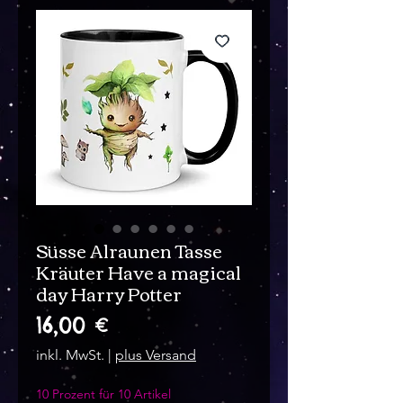
Süsse Alraunen Tasse
Kräuter Have a magical
day Harry Potter
Preis
16,00 €
inkl. MwSt.
|
plus Versand
10 Prozent für 10 Artikel