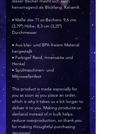
dieser Becher macht sich auch 
hervorragend als Blickfang. Keramik
• Maße des 11 oz Bechers: 9,6 cm 
(3,79″) Höhe, 8,3 cm (3,25″) 
Durchmesser
• Aus blei- und BPA-freiem Material 
hergestellt
• Farbiger Rand, Innenseite und 
Henkel
• Spülmaschinen- und 
Mikrowellenfest 
This product is made especially for 
you as soon as you place an order, 
which is why it takes us a bit longer to 
deliver it to you. Making products on 
demand instead of in bulk helps 
reduce overproduction, so thank you 
for making thoughtful purchasing 
decisions!