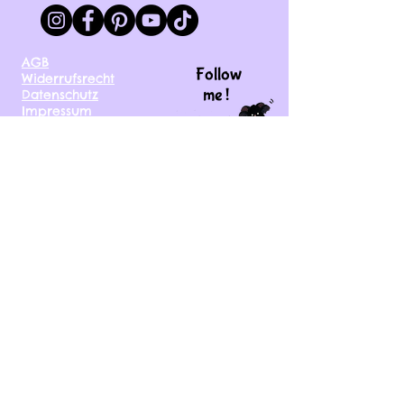
AGB
Follow
Widerrufsrecht
me !
Datenschutz
Impressum
Versand
FAQ
kontakt@tinytami.de
DE, AT, CH, NL, BE,
FR, DK, CZ, EE, FI, IE