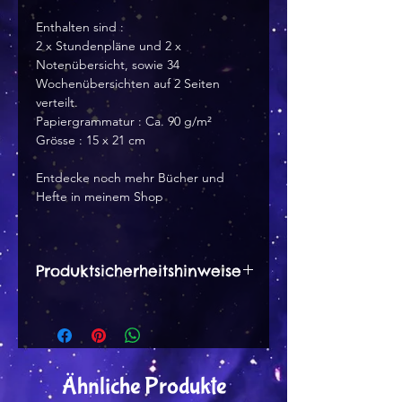
Enthalten sind :
2 x Stundenpläne und 2 x
Notenübersicht, sowie 34
Wochenübersichten auf 2 Seiten
verteilt.
Papiergrammatur : Ca. 90 g/m²
Grösse : 15 x 21 cm
Entdecke noch mehr Bücher und
Hefte in meinem Shop
Produktsicherheitshinweise
Herstellerangaben:
Dana Peter
Wernsbachstr. 12 a
57250 Netphen
Ähnliche Produkte
tinytami [at] web.de