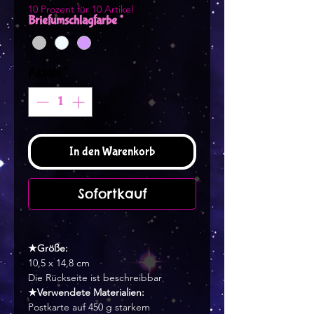
10 Prozent für 10 Artikel
Briefumschlagfarbe
*
Anzahl
*
In den Warenkorb
Sofortkauf
★Größe:
10,5 x 14,8 cm
Die Rückseite ist beschreibbar
★Verwendete Materialien:
Postkarte auf 450 g starkem