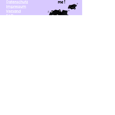
me !
Datenschutz
Impressum
Versand
FAQ
kontakt@tinytami.de
DE, AT, CH, NL, BE,
FR, DK, CZ, EE, FI, IE