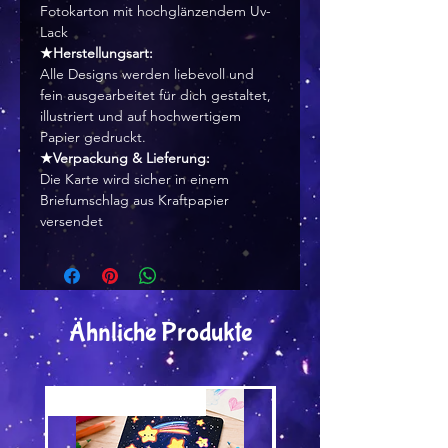
Fotokarton mit hochglänzendem Uv-
Lack
★Herstellungsart:
Alle Designs werden liebevoll und
fein ausgearbeitet für dich gestaltet,
illustriert und auf hochwertigem
Papier gedruckt.
★Verpackung & Lieferung:
Die Karte wird sicher in einem
Briefumschlag aus Kraftpapier
versendet
Ähnliche Produkte
Versand by Tiny Tami
Versand by Tiny Tami