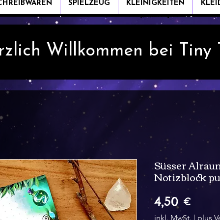
CHREIBWAREN
SPIELZEUG
KLEINIGKEITEN
KLE
rzlich Willkommen bei Tiny
Süsser Alrau
Notizblock pu
Preis
4,50 €
inkl. MwSt.
|
plus V