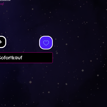
kel
b
Sofortkauf