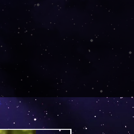
Versand by DruckGuru