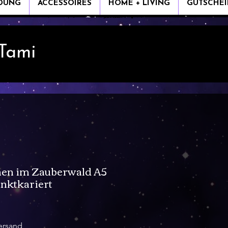
IDUNG
ACCESSOIRES
HOME + LIVING
GUTSCHEI
 Tami
nen im Zauberwald A5
nktkariert
ersand