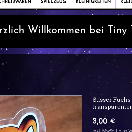
CHREIBWAREN
SPIELZEUG
KLEINIGKEITEN
KLE
rzlich Willkommen bei Tiny
Süsser Fuchs 
transparent
Preis
3,00 €
inkl. MwSt.
|
plus V