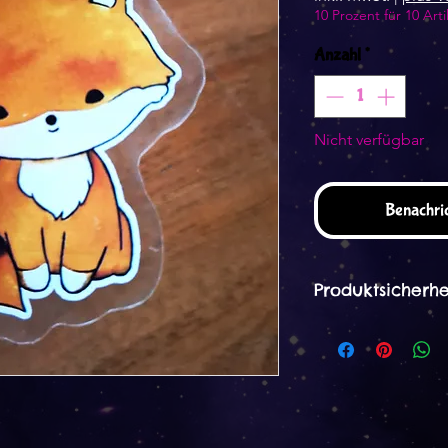
10 Prozent für 10 Arti
Anzahl
*
Nicht verfügbar
Benachric
Produktsicherhe
Herstellerangaben
Dana Peter
Wernsbachstr. 12 
57250 Netphen
kontakt [at] tinyt