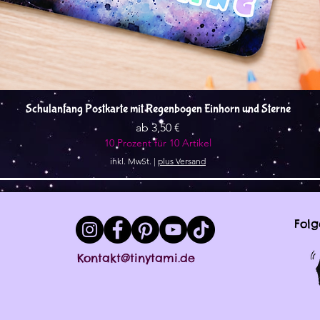
Schnellansicht
Schulanfang Postkarte mit Regenbogen Einhorn und Sterne
Sale-Preis
ab
3,50 €
10 Prozent für 10 Artikel
inkl. MwSt.
|
plus Versand
Folg
Kontakt@tinytami.de