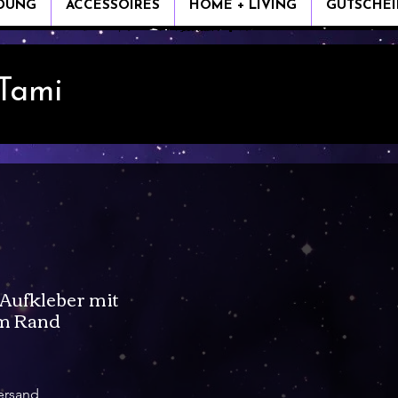
IDUNG
ACCESSOIRES
HOME + LIVING
GUTSCHEI
 Tami
Aufkleber mit
em Rand
ersand