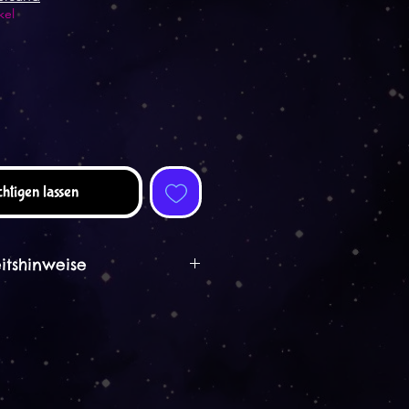
kel
htigen lassen
itshinweise
:
a
ami.de