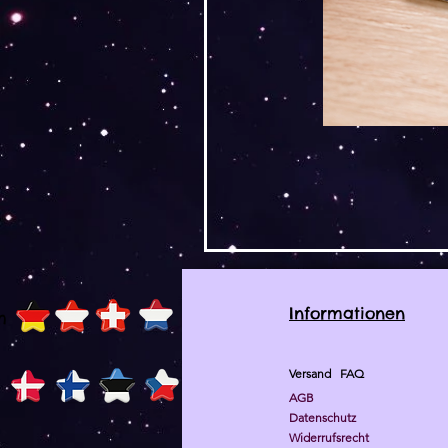
Informationen
h
Versand
FAQ
AGB
Datenschutz
Widerrufsrecht