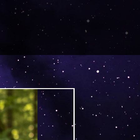
Versand by DruckGuru