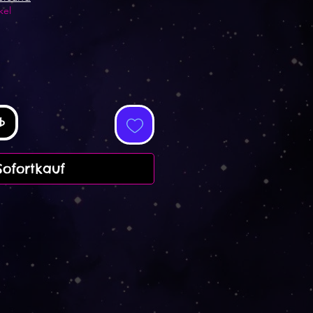
kel
b
Sofortkauf