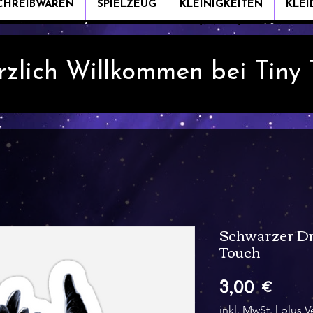
CHREIBWAREN
SPIELZEUG
KLEINIGKEITEN
KLE
rzlich Willkommen bei Tiny
Schwarzer Dr
Touch
Preis
3,00 €
inkl. MwSt.
|
plus V