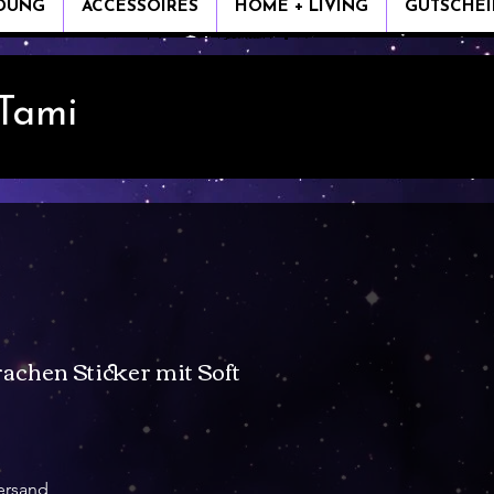
IDUNG
ACCESSOIRES
HOME + LIVING
GUTSCHEI
 Tami
achen Sticker mit Soft
ersand