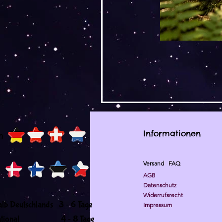
Informationen
h
Versand
FAQ
AGB
Datenschutz
Widerrufsrecht
-
alb Deutschlands 3
6 Tage
Impressum
-
ernational 4
8 Tage