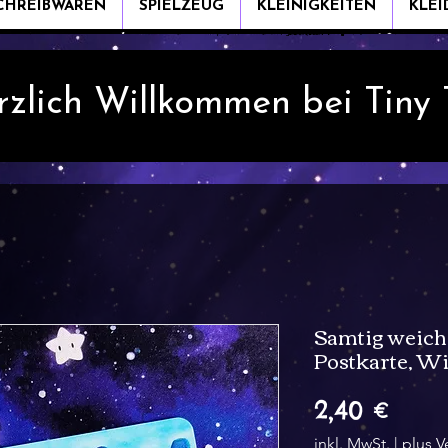
CHREIBWAREN
SPIELZEUG
KLEINIGKEITEN
KLE
rzlich Willkommen bei Tiny
Samtig weich
Postkarte, W
Preis
2,40 €
inkl. MwSt.
|
plus V