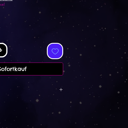
kel
b
Sofortkauf
att auf alle Postkarten,
iele andere Produkte.