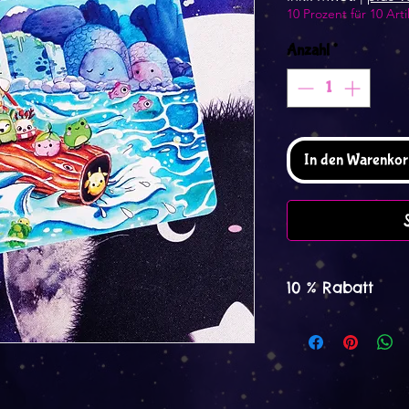
10 Prozent für 10 Arti
Anzahl
*
In den Warenkor
10 % Rabatt
Spare mit 10 % Rab
Notizblöcke und v