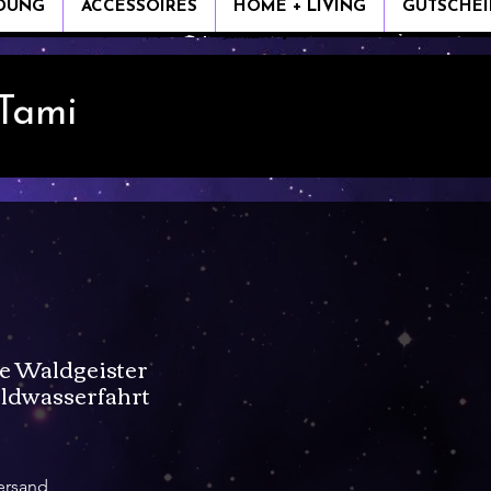
IDUNG
ACCESSOIRES
HOME + LIVING
GUTSCHEI
 Tami
e Waldgeister
ildwasserfahrt
ersand