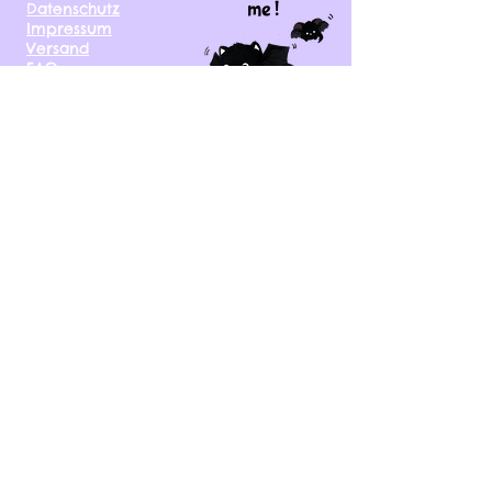
me !
Datenschutz
Impressum
Versand
FAQ
kontakt@tinytami.de
DE, AT, CH, NL, BE,
FR, DK, CZ, EE, FI, IE