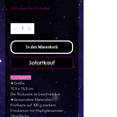
10 Prozent für 10 Artikel
Anzahl
*
In den Warenkorb
Sofortkauf
POSTKARTE
★Größe:
10,5 x 14,8 cm
Die Rückseite ist beschreibbar
★Verwendete Materialien:
Postkarte auf 300 g starkem
Fotokarton mit Hochglänzender
Oberfläche