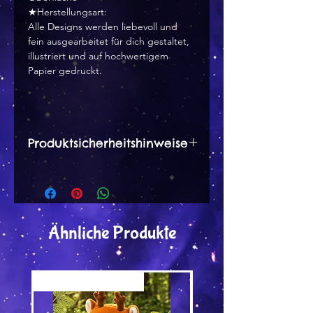
★Herstellungsart:
Alle Designs werden liebevoll und
fein ausgearbeitet für dich gestaltet,
illustriert und auf hochwertigem
Papier gedruckt.
Produktsicherheitshinweise
Herstellerangaben:
Dana Peter
Wernsbachstr. 12 a
57250 Netphen
Ähnliche Produkte
tinytami [at] web.de
Hinweise :
Versand by Tiny Tami
Versand by DruckGuru
Besteht aus Karton, daher leicht
entflammbar. Nicht in die Nähe