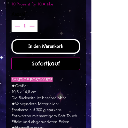
10 Prozent für 10 Artikel
Anzahl
*
In den Warenkorb
Sofortkauf
SAMTIGE POSTKARTE
★Größe:
10,5 x 14,8 cm
Die Rückseite ist beschreibbar
★Verwendete Materialien:
Postkarte auf 300 g starkem
Fotokarton mit samtigem Soft-Touch
Effekt und abgerundeten Ecken
★Herstellungsart: