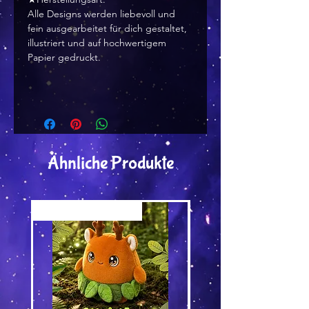
Alle Designs werden liebevoll und
fein ausgearbeitet für dich gestaltet,
illustriert und auf hochwertigem
Papier gedruckt.
Ähnliche Produkte
Versand by Tiny Tami
Versand by DruckGuru