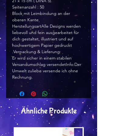
21 x 15 cm ( DINA 5).
Seitenanzahl : 50
Block mit Leimbindung an der
oberen Kante
HerstellungsartAlle Designs werden
liebevoll und fein ausgearbeitet für
dich gestaltet, illustriert und auf
hochwertigem Papier gedruckt
.Verpackung & Lieferung:
Er wird sicher in einem stabilen
Versandumschlag versendetInfo:Der
Umwelt zuliebe versende ich ohne
Rechnung.
Ähnliche Produkte
Versand by Tiny Tami
Versand by Tiny Tami