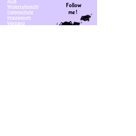
AGB
Follow
Widerrufsrecht
me !
Datenschutz
Impressum
Versand
FAQ
kontakt@tinytami.de
DE, AT, CH, NL, BE,
FR, DK, CZ, EE, FI, IE