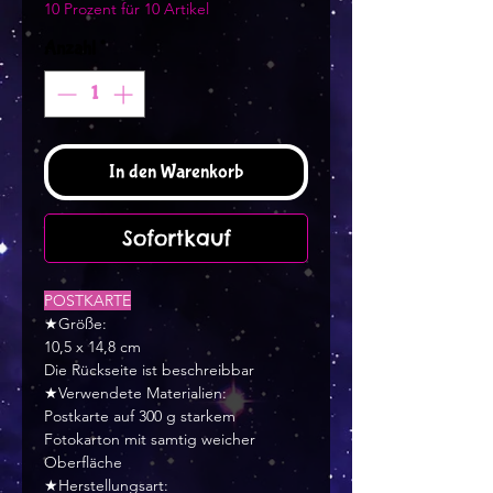
10 Prozent für 10 Artikel
Anzahl
*
In den Warenkorb
Sofortkauf
POSTKARTE
★Größe:
10,5 x 14,8 cm
Die Rückseite ist beschreibbar
★Verwendete Materialien:
Postkarte auf 300 g starkem
Fotokarton mit samtig weicher
Oberfläche
★Herstellungsart: