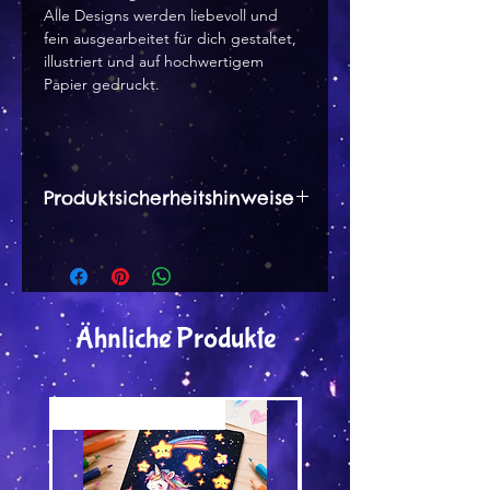
Alle Designs werden liebevoll und
fein ausgearbeitet für dich gestaltet,
illustriert und auf hochwertigem
Papier gedruckt.
Produktsicherheitshinweise
Herstellerangaben:
Dana Peter
Wernsbachstr. 12 a
57250 Netphen
Ähnliche Produkte
tinytami [at] web.de
Hinweise :
Versand by Tiny Tami
Versand by Tiny Tami
Besteht aus Karton, daher leicht
entflammbar. Nicht in die Nähe
von Feuer