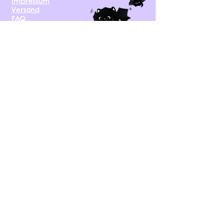
Impressum
Versand
FAQ
kontakt@tinytami.de
DE, AT, CH, NL, BE,
FR, DK, CZ, EE, FI, IE