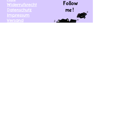
Follow
Widerrufsrecht
me !
Datenschutz
Impressum
Versand
FAQ
kontakt@tinytami.de
DE, AT, CH, NL, BE,
FR, DK, CZ, EE, FI, IE