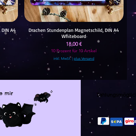
 DIN A4
Drachen Stundenplan Magnetschild, DIN A4
Whiteboard
Preis
18,00 €
10 Prozent für 10 Artikel
inkl. MwSt.
|
plus Versand
e mir
Zahlungsmöglic