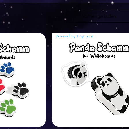
Vorherige laden
Versand by Tiny Tami