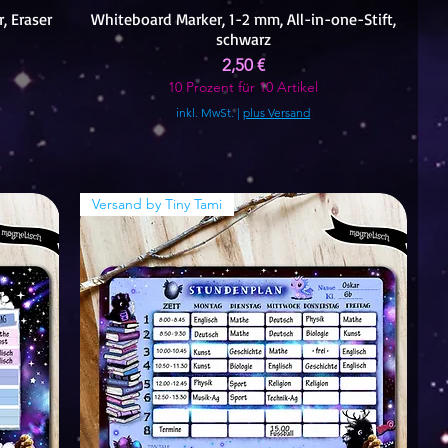
, Eraser
Whiteboard Marker, 1-2 mm, All-in-one-Stift,
schwarz
Preis
2,50 €
10 Prozent für 10 Artikel
inkl. MwSt.
|
plus Versand
Versand by Tiny Tami