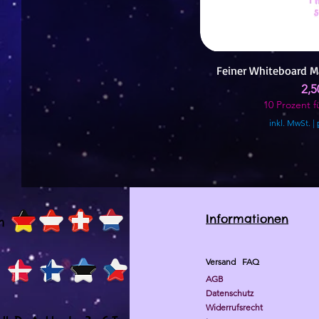
Feiner Whiteboard M
Pre
2,5
10 Prozent fü
inkl. MwSt.
|
Informationen
h
Versand
FAQ
AGB
Datenschutz
Widerrufsrecht