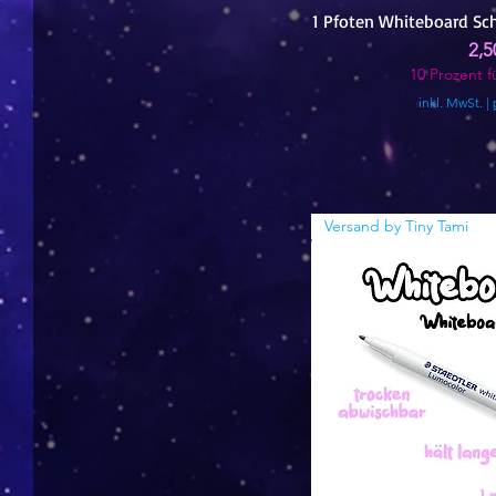
1 Pfoten Whiteboard Sc
Pre
2,5
10 Prozent fü
inkl. MwSt.
|
Versand by Tiny Tami