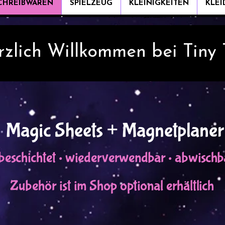
CHREIBWAREN
SPIELZEUG
KLEINIGKEITEN
KLE
rzlich Willkommen bei Tiny
Magic Sheets + Magnetplaner
eschichtet • wiederverwendbar • abwischba
Zubehör ist im Shop optional erhältlich