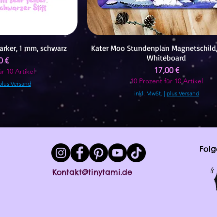
arker, 1 mm, schwarz
Kater Moo Stundenplan Magnetschild,
Whiteboard
is
0 €
Preis
17,00 €
r 10 Artikel
10 Prozent für 10 Artikel
plus Versand
inkl. MwSt.
|
plus Versand
Folg
Kontakt@tinytami.de