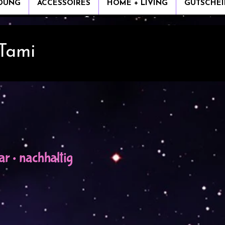
IDUNG
ACCESSOIRES
HOME + LIVING
GUTSCHEI
 Tami
r • nachhaltig