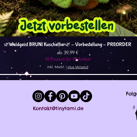
Schnellansicht
🌿Waldgeist BRUNI Kuscheltier🌿 - Vorbestellung - PREORDER
Sale-Preis
ab
39,99 €
10 Prozent für 10 Artikel
inkl. MwSt.
|
plus Versand
Folg
Kontakt@tinytami.de