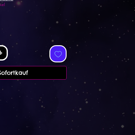
kel
b
Sofortkauf