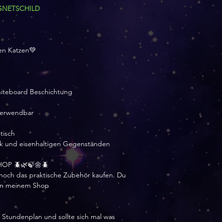
GNETSCHILD
en Katzen💚
hiteboard Beschichtung
rverwendbar
tisch
nk und eisenhaltigen Gegenständen
OP 🪲🌿🍃🌼🪲
 noch das praktische Zubehör kaufen. Du
 in meinem Shop
 Stundenplan und sollte sich mal was