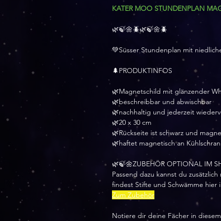
KATER MOO STUNDENPLAN MA
🌿🍃🌼🪲🌿🍃🌼🪲
💚Süsser Stundenplan mit niedlich
🌲PRODUKTINFOS
🌿Magnetschild mit glänzender W
🌿beschreibbar und abwischbar
🌿nachhaltig und jederzeit wiede
🌿20 x 30 cm
🌿Rückseite ist schwarz und magne
🌿haftet magnetisch an Kühlschra
🌿🍃🌼ZUBEHÖR OPTIONAL IM SH
Passend dazu kannst du zusätzlich
findest Stifte und Schwämme hier
Zum Zubehör
Notiere dir deine Fächer in diesem