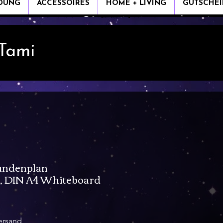
IDUNG
ACCESSOIRES
HOME + LIVING
GUTSCHEI
 Tami
undenplan
, DIN A4 Whiteboard
s
ersand