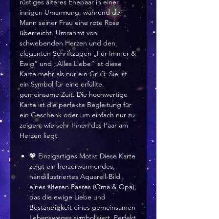
rüstiges älteres Ehepaar in einer
innigen Umarmung, während der
Mann seiner Frau eine rote Rose
überreicht. Umrahmt von
schwebenden Herzen und den
eleganten Schriftzügen „Für Immer &
Ewig“ und „Alles Liebe“ ist diese
Karte mehr als nur ein Gruß: Sie ist
ein Symbol für eine erfüllte,
gemeinsame Zeit. Die hochwertige
Karte ist die perfekte Begleitung für
ein Geschenk oder um einfach nur zu
zeigen, wie sehr Ihnen das Paar am
Herzen liegt.
💖 Einzigartiges Motiv: Diese Karte
zeigt ein herzerwärmendes,
handillustriertes Aquarell-Bild
eines älteren Paares (Oma & Opa),
das die ewige Liebe und
Beständigkeit eines gemeinsamen
Lebensweges symbolisiert. Perfekt