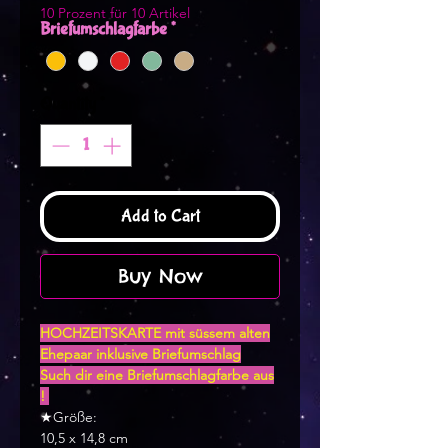
10 Prozent für 10 Artikel
Briefumschlagfarbe
*
Quantity
*
Add to Cart
Buy Now
HOCHZEITSKARTE mit süssem alten
Ehepaar inklusive Briefumschlag
Such dir eine Briefumschlagfarbe aus
!
★Größe:
10,5 x 14,8 cm