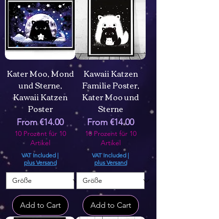
Kater Moo, Mond
Kawaii Katzen
und Sterne,
Familie Poster,
Kawaii Katzen
Kater Moo und
Poster
Sterne
Sale Price
Sale Price
From
€14.00
From
€14.00
10 Prozent für 10
10 Prozent für 10
Artikel
Artikel
VAT Included
|
VAT Included
|
plus Versand
plus Versand
Add to Cart
Add to Cart