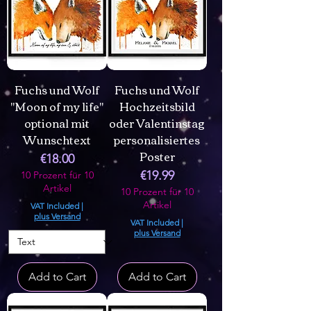
Fuchs und Wolf
Fuchs und Wolf
"Moon of my life"
Hochzeitsbild
optional mit
oder Valentinstag
Wunschtext
personalisiertes
Poster
Price
€18.00
Price
€19.99
10 Prozent für 10
Artikel
10 Prozent für 10
Artikel
VAT Included
|
plus Versand
VAT Included
|
plus Versand
Add to Cart
Add to Cart