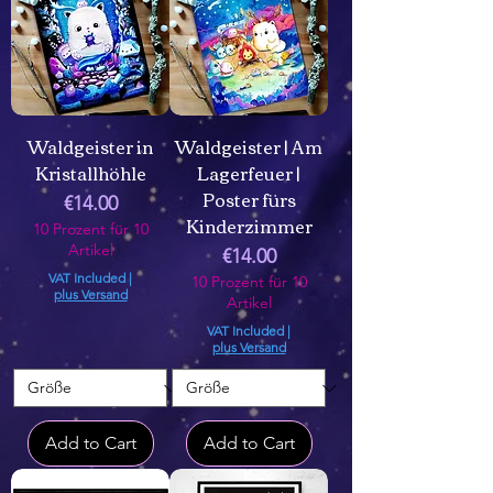
Waldgeister in
Waldgeister | Am
Kristallhöhle
Lagerfeuer |
Poster fürs
Price
€14.00
Kinderzimmer
10 Prozent für 10
Artikel
Price
€14.00
VAT Included
|
10 Prozent für 10
plus Versand
Artikel
VAT Included
|
plus Versand
Add to Cart
Add to Cart