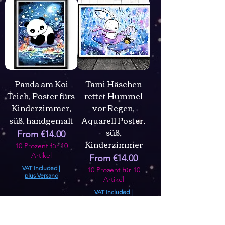
Panda am Koi
Tami Häschen
Teich, Poster fürs
rettet Hummel
Kinderzimmer,
vor Regen,
süß, handgemalt
Aquarell Poster,
süß,
Sale Price
From
€14.00
Kinderzimmer
10 Prozent für 10
Artikel
Sale Price
From
€14.00
VAT Included
|
10 Prozent für 10
plus Versand
Artikel
VAT Included
|
plus Versand