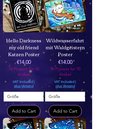
Hello Darkness
Wildwasserfahrt
my old friend
mit Waldgeistern
Katzen Poster
Poster
Price
Price
€14.00
€14.00
10 Prozent für 10
10 Prozent für 10
Artikel
Artikel
VAT Included
|
VAT Included
|
plus Versand
plus Versand
Add to Cart
Add to Cart