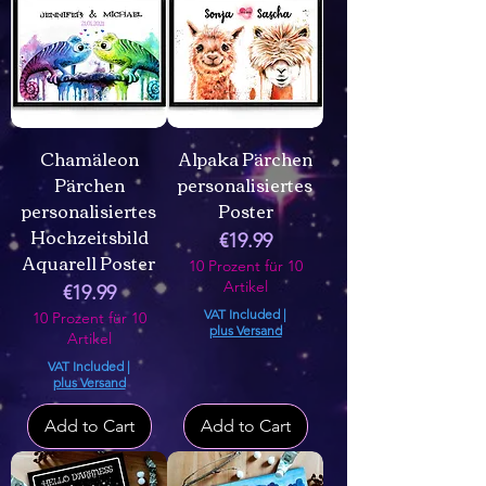
Chamäleon
Alpaka Pärchen
Pärchen
personalisiertes
personalisiertes
Poster
Hochzeitsbild
Price
€19.99
Aquarell Poster
10 Prozent für 10
Artikel
Price
€19.99
VAT Included
|
10 Prozent für 10
plus Versand
Artikel
VAT Included
|
plus Versand
Add to Cart
Add to Cart