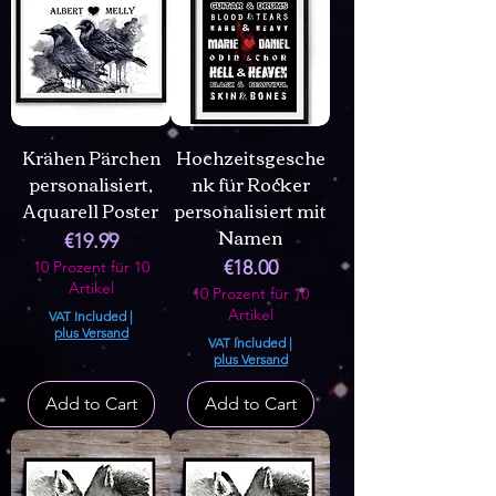
Krähen Pärchen
Hochzeitsgesche
personalisiert,
nk für Rocker
Aquarell Poster
personalisiert mit
Namen
Price
€19.99
Price
€18.00
10 Prozent für 10
Artikel
10 Prozent für 10
Artikel
VAT Included
|
plus Versand
VAT Included
|
plus Versand
Add to Cart
Add to Cart