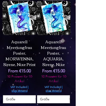
Aquarell
Aquarell
Meerjungfrau
Meerjungfrau
Poster,
Poster,
MORWENNA,
AQUARIA,
Sirene, Nixe Print
Sirene, Nixe
Sale Price
Sale Price
From
€15.00
From
€15.00
10 Prozent für 10
10 Prozent für 10
Artikel
Artikel
VAT Included
|
VAT Included
|
plus Versand
plus Versand