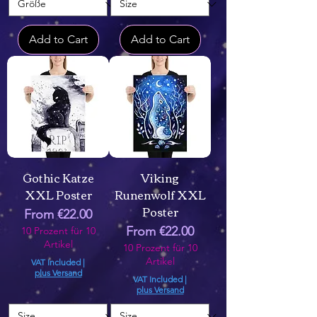
Add to Cart
Add to Cart
Gothic Katze
Viking
XXL Poster
Runenwolf XXL
Poster
Sale Price
From
€22.00
Sale Price
From
€22.00
10 Prozent für 10
Artikel
10 Prozent für 10
Artikel
VAT Included
|
plus Versand
VAT Included
|
plus Versand