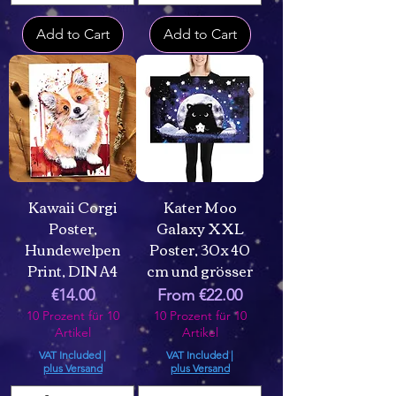
Add to Cart
Add to Cart
Kawaii Corgi
Kater Moo
Poster,
Galaxy XXL
Hundewelpen
Poster, 30x 40
Print, DIN A4
cm und grösser
Price
Sale Price
€14.00
From
€22.00
10 Prozent für 10
10 Prozent für 10
Artikel
Artikel
VAT Included
|
VAT Included
|
plus Versand
plus Versand