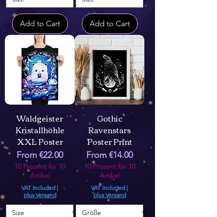
Add to Cart
Add to Cart
Waldgeister
Gothic
Kristallhöhle
Ravenstars
XXL Poster
Poster Print
Sale Price
Sale Price
From
€22.00
From
€14.00
10 Prozent für 10
10 Prozent für 10
Artikel
Artikel
VAT Included
|
VAT Included
|
plus Versand
plus Versand