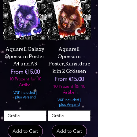
Aquarell Galaxy
Aquarell
Opossum Poster,
Opossum
A4 und A3
Poster,Kunstdruc
k in 2 Grössen
Sale Price
From
€15.00
Sale Price
From
€15.00
10 Prozent für 10
Artikel
10 Prozent für 10
Artikel
VAT Included
|
plus Versand
VAT Included
|
plus Versand
Add to Cart
Add to Cart