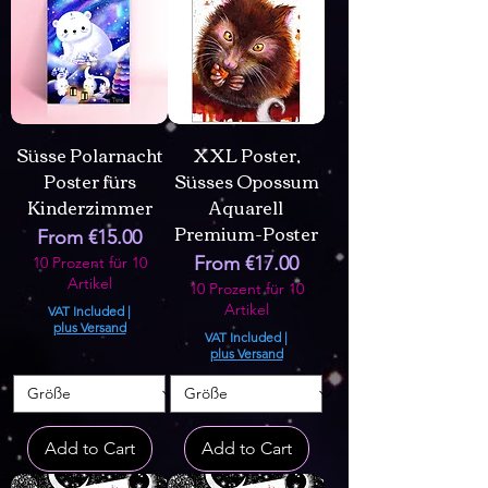
Süsse Polarnacht
XXL Poster,
Poster fürs
Süsses Opossum
Kinderzimmer
Aquarell
Premium-Poster
Sale Price
From
€15.00
Sale Price
From
€17.00
10 Prozent für 10
Artikel
10 Prozent für 10
Artikel
VAT Included
|
plus Versand
VAT Included
|
plus Versand
Add to Cart
Add to Cart