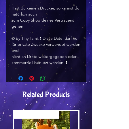
Hast du keinen Drucker, so kannst du
natürlich auch
zum Copy Shop deines Vertrauens
gehen
©️ by Tiny Tami. ❗ Diese Datei darf nur
für private Zwecke verwendet werden
und
nicht an Dritte weitergegeben oder
kommerziell benutzt werden. ❗
Related Products
Versand by Tiny Tami
Versand by DruckGuru