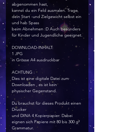
abgenommen hast,
kannst du ein Feld ausmalen. Trage
dein Start -und Zielgewicht selbst ein
und hab Spass
beim Abnehmen :D Auch besonders
für Kinder und Jugendliche geeignet.
DOWNLOAD-INHALT:
1 JPG
in Grösse A4 ausdruckbar
ACHTUNG :
Dies ist eine digitale Datei zum
Downloaden , es ist kein
physischer Gegenstand.
Du brauchst für dieses Produkt einen
Drucker
und DINA 4 Kopierpapier. Dabei
eignen sich Papiere mit 80 bis 300 g²
Grammatur.