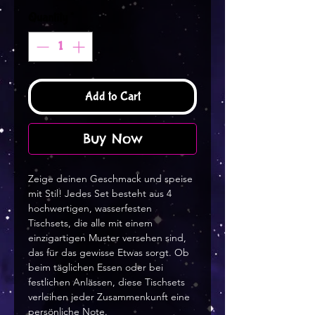
Quantity
*
Add to Cart
Buy Now
Zeige deinen Geschmack und speise
mit Stil! Jedes Set besteht aus 4
hochwertigen, wasserfesten
Tischsets, die alle mit einem
einzigartigen Muster versehen sind,
das für das gewisse Etwas sorgt. Ob
beim täglichen Essen oder bei
festlichen Anlässen, diese Tischsets
verleihen jeder Zusammenkunft eine
persönliche Note.