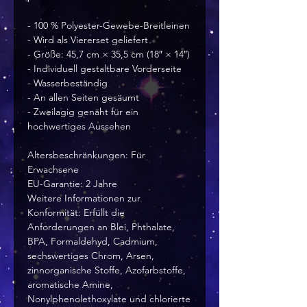
- 100 % Polyester-Gewebe-Breitleinen
- Wird als Viererset geliefert
- Größe: 45,7 cm × 35,5 cm (18″ × 14″)
- Individuell gestaltbare Vorderseite
- Wasserbeständig
- An allen Seiten gesäumt
- Zweilagig genäht für ein
hochwertiges Aussehen
Altersbeschränkungen: Für
Erwachsene
EU-Garantie: 2 Jahre
Weitere Informationen zur
Konformität: Erfüllt die
Anforderungen an Blei, Phthalate,
BPA, Formaldehyd, Cadmium,
sechswertiges Chrom, Arsen,
zinnorganische Stoffe, Azofarbstoffe,
aromatische Amine,
Nonylphenolethoxylate und chlorierte