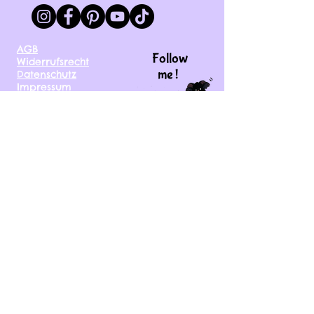
AGB
Follow
Widerrufsrecht
me !
Datenschutz
Impressum
Versand
FAQ
kontakt@tinytami.de
DE, AT, CH, NL, BE,
FR, DK, CZ, EE, FI, IE