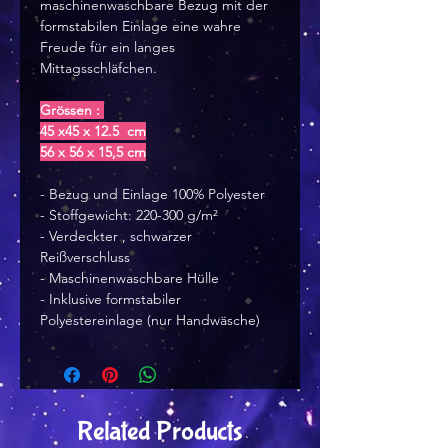
maschinenwaschbare Bezug mit der
formstabilen Einlage eine wahre
Freude für ein langes
Mittagsschläfchen.
Grössen :
45 x45 x 12.5 cm
56 x 56 x 15,5 cm
- Bezug und Einlage 100% Polyester
- Stoffgewicht: 220-300 g/m²
- Verdeckter , schwarzer
Reißverschluss
- Maschinenwaschbare Hülle
- Inklusive formstabiler
Polyestereinlage (nur Handwäsche)
Related Products