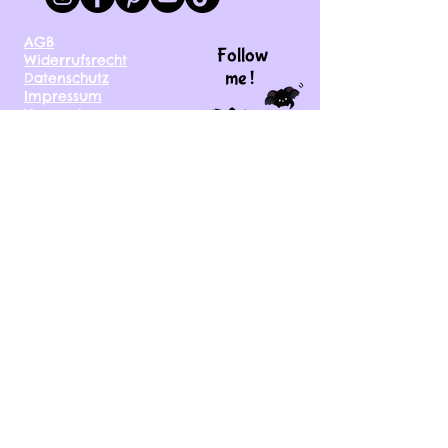
AGB
Follow
Widerrufsrecht
me !
Datenschutz
Impressum
Versand
FAQ
kontakt@tinytami.de
DE, AT, CH, NL, BE,
FR, DK, CZ, EE, FI, IE