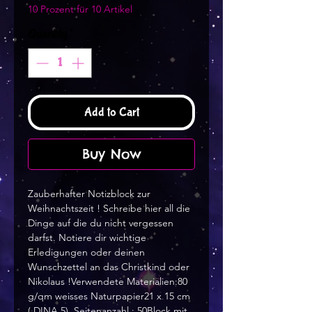
10 Prozent für 10 Artikel
Quantity
*
Add to Cart
Buy Now
Zauberhafter Notizblock zur
Weihnachtszeit ! Schreibe hier all die
Dinge auf die du nicht vergessen
darfst. Notiere dir wichtige
Erledigungen oder deinen
Wunschzettel an das Christkind oder
Nikolaus !Verwendete Materialien:80
g/qm weisses Naturpapier21 x 15 cm
( DINA 5). Seitenanzahl : 50Block mit