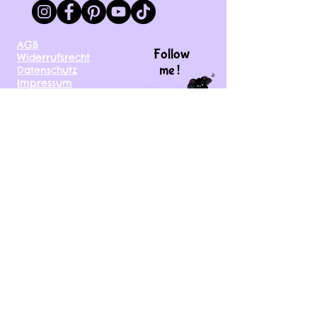
AGB
Follow
Widerrufsrecht
me !
Datenschutz
Impressum
Versand
FAQ
kontakt@tinytami.de
DE, AT, CH, NL, BE,
FR, DK, CZ, EE, FI, IE